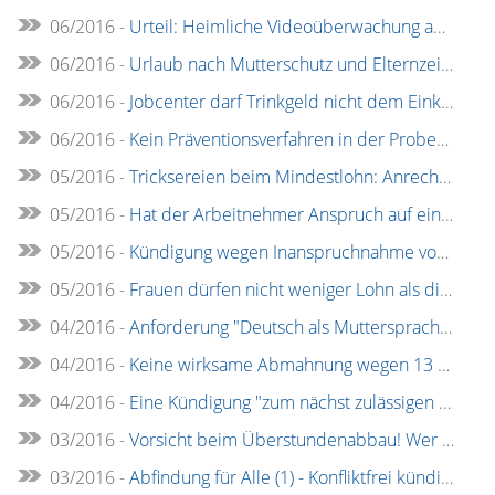
06/2016 -
Urteil: Heimliche Videoüberwachung am Arbeitsplatz - Schadensersatz?
06/2016 -
Urlaub nach Mutterschutz und Elternzeit - aufgeschoben ist nicht aufgehoben!
06/2016 -
Jobcenter darf Trinkgeld nicht dem Einkommen anrechnen
06/2016 -
Kein Präventionsverfahren in der Probezeit
05/2016 -
Tricksereien beim Mindestlohn: Anrechnung des Urlaubs- und Weihnachtsgeldes
05/2016 -
Hat der Arbeitnehmer Anspruch auf einen rauchfreien Arbeitsplatz?
05/2016 -
Kündigung wegen Inanspruchnahme von Elternzeit?
05/2016 -
Frauen dürfen nicht weniger Lohn als die männlichen Kollegen bekommen
04/2016 -
Anforderung "Deutsch als Muttersprache" in einer Stellenanzeige
04/2016 -
Keine wirksame Abmahnung wegen 13 Minuten Verspätung
04/2016 -
Eine Kündigung "zum nächst zulässigen Zeitpunkt" ist wirksam
03/2016 -
Vorsicht beim Überstundenabbau! Wer krank wird, kann Pech haben.
03/2016 -
Abfindung für Alle (1) - Konfliktfrei kündigen: Mitleid als Angriffsfläche