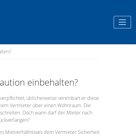
lten?
aution einbehalten?
 verpflichtet, üblicherweise vereinbart er diese
seinem Vermieter über einen Wohnraum. Die
rschreiten. Doch wann darf der Mieter nach
rückverlangen?
es Mietverhältnisses dem Vermieter Sicherheit