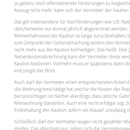
zu geben, noch offenstehende Forderungen zu begleiche
Auszug nicht mehr, kann sich der Vermieter der Kaution
Das gilt insbesondere für Nachforderungen wie z.B. N
üblicherweise nur einmal jährlich abgerechnet werden.
Mietverhältnisses die Kaution so lange zurückbehalten, b
zum Zeitpunkt der Geltendmachung seitens des Vermieter
nicht mehr aus der Kaution befriedigen. Das heißt: Drei J
Nebenkostenabrechnung kann der Vermieter diese weder
Kaution bedienen. Vielmehr muss er spätestens dann di
erst jüngst der BGH.
Auch darf der Vermieter einen entsprechenden Anteil d
die Wohnung beschädigt hat und für die Kosten der Repa
berücksichtigen ist hierbei allerdings, dass übliche G
Mietwohnung darstellen. Auch eine nicht erfolgte sog. Sc
Einbehaltung der Kaution, sofern sie Klausel unzulässig is
Schließlich darf der Vermieter wegen nicht gezahlter M
greifen. Das allerdings nur, sofern sich die Vermögensve