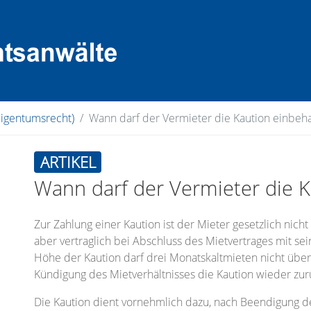
eigentumsrecht)
Wann darf der Vermieter die Kaution einbeha
ARTIKEL
Wann darf der Vermieter die K
Zur Zahlung einer Kaution ist der Mieter gesetzlich nicht
aber vertraglich bei Abschluss des Mietvertrages mit 
Höhe der Kaution darf drei Monatskaltmieten nicht übe
Kündigung des Mietverhältnisses die Kaution wieder zu
Die Kaution dient vornehmlich dazu, nach Beendigung d