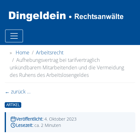
»
Home
Arbeitsrecht
Aufhebungsvertrag bei tarifvertraglich
unkündbarem Mitarbeitenden und die Vermeidung
des Ruhens des Arbeitslosengeldes
← zurück ...
ARTIKEL
Veröffentlicht:
4. Oktober 2023
Lesezeit:
ca. 2 Minuten