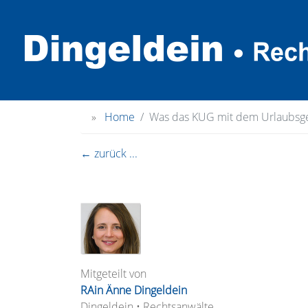
»
Home
Was das KUG mit dem Urlaubsge
← zurück ...
Mitgeteilt von
RAin Änne Dingeldein
Dingeldein • Rechtsanwälte