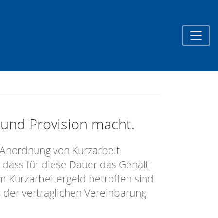
und Provision macht.
r Anordnung von Kurzarbeit
, dass für diese Dauer das Gehalt
 Kurzarbeitergeld betroffen sind
s der vertraglichen Vereinbarung