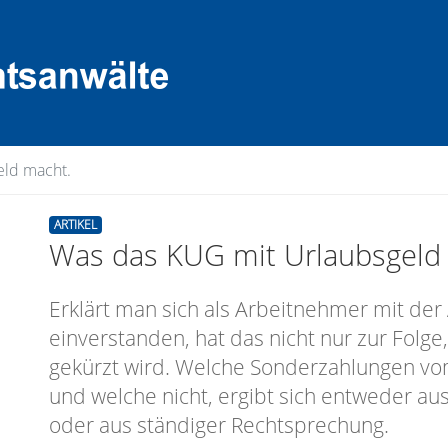
ld macht.
ARTIKEL
Was das KUG mit Urlaubsgeld 
Erklärt man sich als Arbeitnehmer mit de
einverstanden, hat das nicht nur zur Folge
gekürzt wird. Welche Sonderzahlungen vom
und welche nicht, ergibt sich entweder au
oder aus ständiger Rechtsprechung.