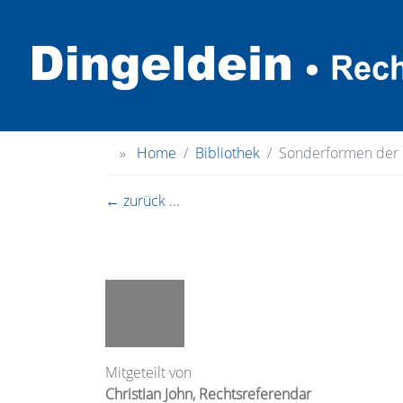
»
Home
Bibliothek
Sonderformen der 
← zurück ...
Mitgeteilt von
Christian John, Rechtsreferendar