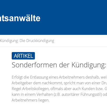
Kündigung: Die Druckkündigung
ARTIKEL
Sonderformen der Kündigung:
Erfolgt die Entlassung eines Arbeitnehmers deshalb, weil
Arbeitgeber dem nachkommt, spricht man von einer Druc
Regel Arbeitskollegen, oftmals aber auch Kunden bzw. 
kann in einem Verhalten (z.B. autoritärer Führungsstil) 
Arbeitnehmers liegen.