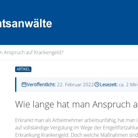
an Anspruch auf Krankengeld?
ARTIKEL
Veröffentlicht:
22. Februar 2022
Lesezeit:
ca. 2 Mi
Wie lange hat man Anspruch a
Erkrankt man als Arbeitnehmer arbeitsunfähig, hat man
auf vollständige Vergütung im Wege der Entgeltfortzahl
Erkrankung Krankengeld. Doch welche Maßnahmen sind b