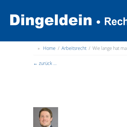
»
Home
Arbeitsrecht
Wie lange hat m
← zurück ...