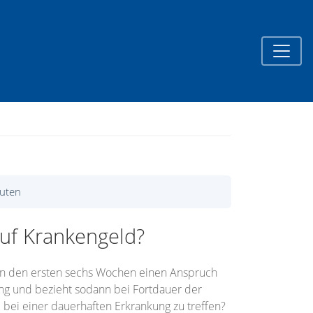
nuten
uf Krankengeld?
 in den ersten sechs Wochen einen Anspruch
ung und bezieht sodann bei Fortdauer der
ei einer dauerhaften Erkrankung zu treffen?