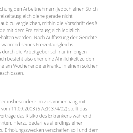
chung den Arbeitnehmern jedoch einen Strich
eizeitausgleich diene gerade nicht
ub zu vergleichen, mithin die Vorschrift des §
 mit dem Freizeitausgleich lediglich
ngehalten werden. Nach Auffassung der Gerichte
n, während seines Freizeitausgleichs
 durch die Arbeitgeber soll nur im engen
h besteht also eher eine Ähnlichkeit zu dem
che am Wochenende erkrankt. In einem solchen
geschlossen.
isher insbesondere im Zusammenhang mit
l vom 11.09.2003 (6 AZR 374/02) stellt das
ifverträge das Risiko des Erkrankens während
nten. Hierzu bedarf es allerdings einer
zu Erholungszwecken verschaffen soll und dem