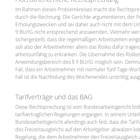
Im Rahmen dieses Problemkreises macht die Rechtspre
durch die Rechnung. Die Gerichte argumentieren, der Fr
Erholungszwecken und sei daher auch nicht mit dem Urla
9 BUrlG nicht entsprechend anzuwenden. Vielmehr werde
sichergestellt, dass die regelmäßigen Arbeitszeiten ei
soll also der Arbeitnehmer allein das Risiko dafür trage
arbeitsunfähig zu erkranken. Die Übernahme des Risikos
Anwendungsbereich des § 9 BUrlG möglich sein. Demnac
Fall, dass ein Arbeitnehmer mit normaler fünf-Tage-Wo
Fall ist die Nachholung des Wochenendes unstrittig aus
Tarifverträge und das BAG
Diese Rechtsprechung ist vom Bundesarbeitsgericht b
tarifvertraglichen Regelungen ergangen. In seinem Urtei
Bundesarbeitsgericht allerdings auch fest, dass die Tar
des Freizeitausgleichs auf den Arbeitgeber abwälzen kön
Regelung, die dem Arbeitnehmer den Freizeitausgleich 