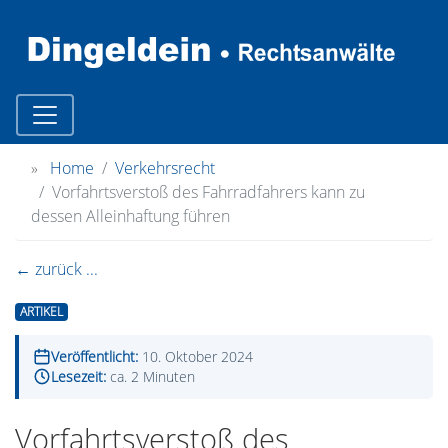
»
Home
Verkehrsrecht
Vorfahrtsverstoß des Fahrradfahrers kann zu
dessen Alleinhaftung führen
← zurück ...
ARTIKEL
Veröffentlicht:
10. Oktober 2024
Lesezeit:
ca. 2 Minuten
Vorfahrtsverstoß des