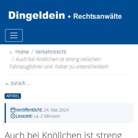
»
Home
Verkehrsrecht
Auch bei Knöllchen ist streng zwischen
Fahrzeugführer und -halter zu unterscheiden!
← zurück ...
ARTIKEL
Veröffentlicht:
24. Mai 2024
Lesezeit:
ca. 2 Minuten
Auch bei Knöllchen ist streng