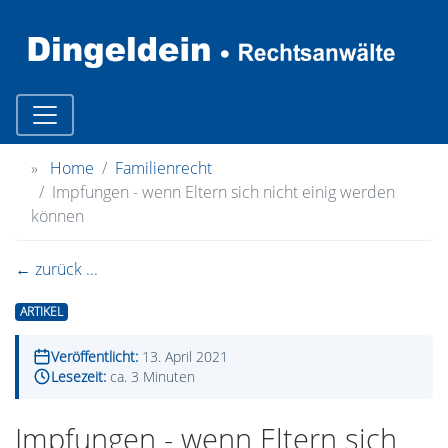
»
Home
Familienrecht
Impfungen - wenn Eltern sich nicht einig werden
können
← zurück ...
ARTIKEL
Veröffentlicht:
13. April 2021
Lesezeit:
ca. 3 Minuten
Impfungen - wenn Eltern sich